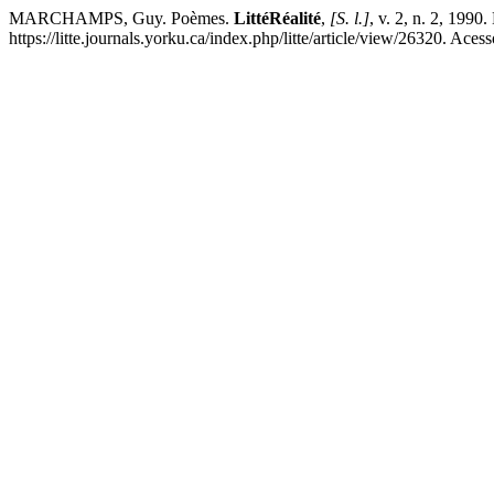
MARCHAMPS, Guy. Poèmes.
LittéRéalité
,
[S. l.]
, v. 2, n. 2, 199
https://litte.journals.yorku.ca/index.php/litte/article/view/26320. Aces