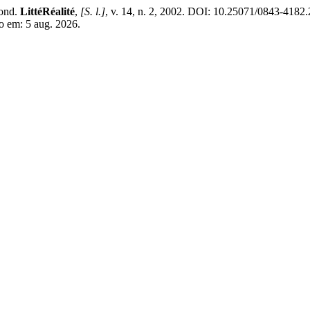
mond.
LittéRéalité
,
[S. l.]
, v. 14, n. 2, 2002. DOI: 10.25071/0843-4182
so em: 5 aug. 2026.