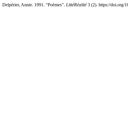
Delpérier, Annie. 1991. “Poèmes”.
LittéRéalité
3 (2). https://doi.org