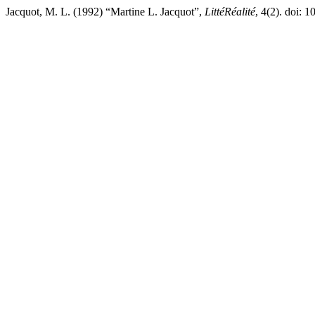
Jacquot, M. L. (1992) “Martine L. Jacquot”,
LittéRéalité
, 4(2). doi: