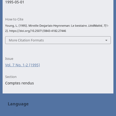
1995-05-01
How to Cite
Young, L. (1995). Mireille Desjarlais-Heynneman: Le bestiaire.
LittéRéalité
,
7
(1-
2). https://doi.org/10.25071/0843-4182.27446
More Citation Formats
Issue
Vol. 7 No. 1-2 (1995)
Section
Comptes rendus
Language
English