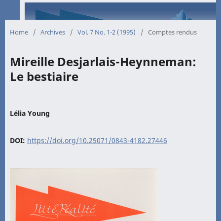
Home
/
Archives
/
Vol. 7 No. 1-2 (1995)
/
Comptes rendus
Mireille Desjarlais-Heynneman:
Le bestiaire
Lélia Young
DOI:
https://doi.org/10.25071/0843-4182.27446