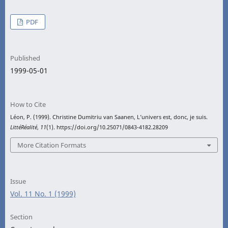
PDF
Published
1999-05-01
How to Cite
Léon, P. (1999). Christine Dumitriu van Saanen, L’univers est, donc, je suis.
LittéRéalité
,
11
(1). https://doi.org/10.25071/0843-4182.28209
More Citation Formats
Issue
Vol. 11 No. 1 (1999)
Section