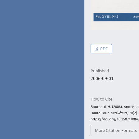
PDF
Published
2006-09-01
How to Cite
Bouraoui, H. (2006). André La
Haute Tour.
LittéRéalité
,
18
(2).
https://doi.org/10.25071/084
More Citation Formats