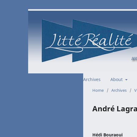
Archives
About
Home
/
Archives
/
V
André Lagra
Hédi Bouraoui