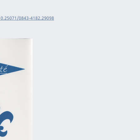
/10.25071/0843-4182.29098